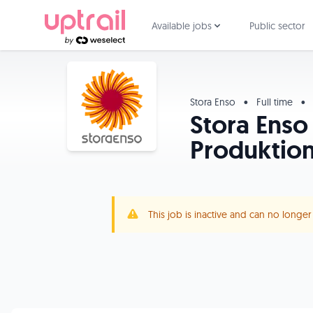
Available jobs
Public sector
Stora Enso
•
Full time
•
Stora Enso
Produktion
This job is inactive and can no longe