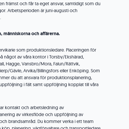
ten främst och får ta eget ansvar, samtidigt som du
gor. Arbetsperioden är juni-augusti och
.
, människorna och affärerna.
rvikarie som produktionsledare. Placeringen för
på något av våra kontor i Torsby/Ekshärad,
all, Hagge, Vansbro/Mora, Falun/Rättvik,
Tierp/Gävle, Arvika/Billingsfors eller Enköping. Som
mer du att ansvara för produktionsplanering,
ppföljning i fält samt uppföljning kopplat till våra
rar kontakt och arbetsledning av
lanering av virkesflöde och uppföljning av
och brandsamråd. Du kommer verka i ett team
 köp, planering, vägförvaltare och transportledare