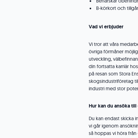
Behärskar obehindrat
B-körkort och tillgån
Vad vi erbjuder
Vi tror att våra medar
övriga förmåner möjlig
utveckling, välbefinnan
din fortsatta karriär h
på resan som Stora Enso
skogsindustriföretag til
industri med stor pote
Hur kan du ansöka till
Du kan endast skicka in
vi går igenom ansökning
så hoppas vi höra från