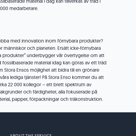
ssilbaserade material i dag kan tillverkas av träd i
1 000 medarbetare.
 jobba med innovation inom förnybara produkter?
ör människor och planeten. Ersätt icke-förnybara
a produkter” underbygger vår övertygelse om att
 fossilbaserade material idag kan göras av ett träd
m Stora Ensos möjlighet att bidra till en grönare
 våra lediga tjänster! På Stora Enso kommer du att
ka 22 000 kollegor – ett brett spektrum av
kgrunder och färdigheter, alla fokuserade på
erial, papper, förpackningar och träkonstruktion.
ABOUT THE SERVICE