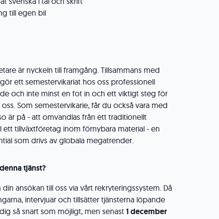
 svenska i tal och skrift
g till egen bil
betare är nyckeln till framgång. Tillsammans med
gör ett semestervikariat hos oss professionell
de och inte minst en fot in och ett viktigt steg för
os oss. Som semestervikarie, får du också vara med
 är på - att omvandlas från ett traditionellt
l ett tillväxtföretag inom förnybara material - en
ntial som drivs av globala megatrender.
 denna tjänst?
 din ansökan till oss via vårt rekryteringssystem. Då
arna, intervjuar och tillsätter tjänsterna löpande
 dig så snart som möjligt, men senast
1 december