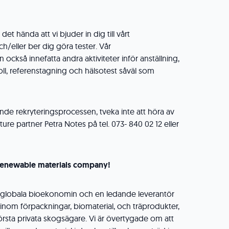
et hända att vi bjuder in dig till vårt
h/eller ber dig göra tester. Vår
 också innefatta andra aktiviteter inför anställning,
l, referenstagning och hälsotest såväl som
nde rekryteringsprocessen, tveka inte att höra av
lture partner Petra Notes på tel. 073- 840 02 12 eller
renewable
materials
company
!
n globala bioekonomin och en ledande leverantör
 inom förpackningar, biomaterial, och träprodukter,
örsta privata skogsägare. Vi är övertygade om att