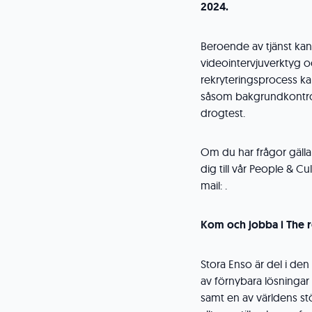
2024.
Beroende av tjänst kan d
videointervjuverktyg oc
rekryteringsprocess kan
såsom bakgrundkontrol
drogtest.
Om du har frågor gälla
dig till vår People & Cu
mail: .
Kom och jobba i The
Stora Enso är del i de
av förnybara lösningar
samt en av världens st