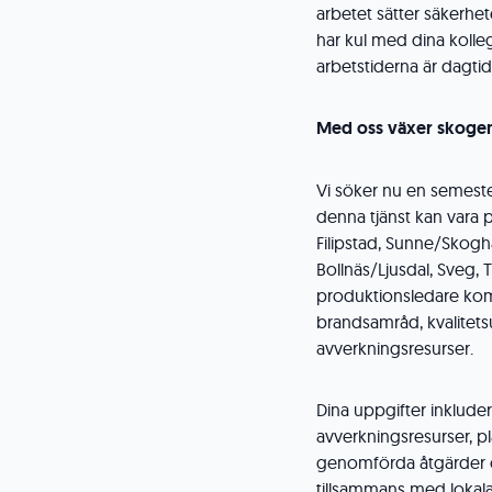
arbetet sätter säkerhe
har kul med dina kolle
arbetstiderna är dagtid
Med oss växer skogen
Vi söker nu en semeste
denna tjänst kan vara 
Filipstad, Sunne/Skogh
Bollnäs/Ljusdal, Sveg, 
produktionsledare kom
brandsamråd, kvalitetsu
avverkningsresurser.
Dina uppgifter inklude
avverkningsresurser, p
genomförda åtgärder 
tillsammans med lokala