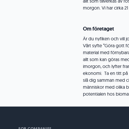
allt som tillverkas av fo
morgon. Vi har cirka 2
Om företaget
Är du nyfiken och vill
Vårt syfte ”Göra gott f
material med förnybar
allt som kan göras med
imorgon, och lyfter fra
ekonomi. Ta en titt på
slå dig samman med cir
människor med olika ba
potentialen hos biomat
FOR COMPANIES