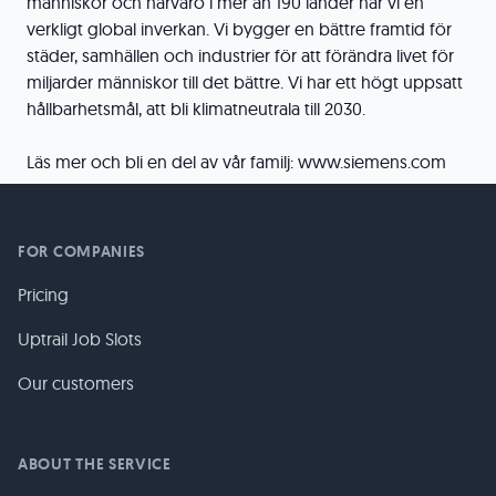
människor och närvaro i mer än 190 länder har vi en
verkligt global inverkan. Vi bygger en bättre framtid för
städer, samhällen och industrier för att förändra livet för
miljarder människor till det bättre. Vi har ett högt uppsatt
hållbarhetsmål, att bli klimatneutrala till 2030.
Läs mer och bli en del av vår familj: www.siemens.com
FOR COMPANIES
Pricing
Uptrail Job Slots
Our customers
ABOUT THE SERVICE