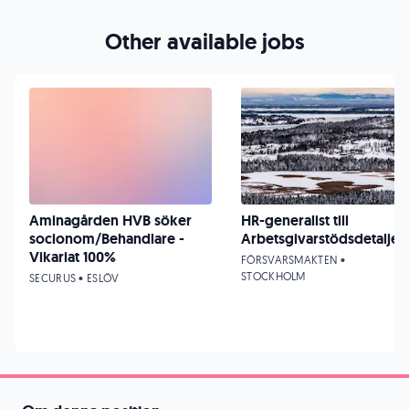
Other available jobs
Aminagården HVB söker
HR-generalist till
socionom/Behandlare -
Arbetsgivarstödsdetaljen
Vikariat 100%
FÖRSVARSMAKTEN •
STOCKHOLM
SECURUS • ESLÖV