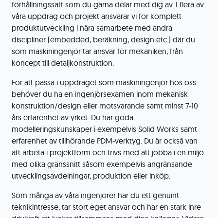
förhållningssätt som du gärna delar med dig av. I flera av
våra uppdrag och projekt ansvarar vi för komplett
produktutveckling i nära samarbete med andra
discipliner (embedded, beräkning, design etc.) där du
som maskiningenjör tar ansvar för mekaniken, från
koncept till detaljkonstruktion.
För att passa i uppdraget som maskiningenjör hos oss
behöver du ha en ingenjörsexamen inom mekanisk
konstruktion/design eller motsvarande samt minst 7-10
års erfarenhet av yrket. Du har goda
modelleringskunskaper i exempelvis Solid Works samt
erfarenhet av tillhörande PDM-verktyg. Du är också van
att arbeta i projektform och trivs med att jobba i en miljö
med olika gränssnitt såsom exempelvis angränsande
utvecklingsavdelningar, produktion eller inköp.
Som många av våra ingenjörer har du ett genuint
teknikintresse, tar stort eget ansvar och har en stark inre