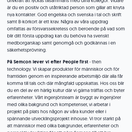
drivkraft att lyckas tillsammans med dina kollegor. Vidare
är du en positiv och utåtriktad person som gillar att knyta
nya kontakter. God engelska och svenska i tal och skrift
samt B-körkort är ett krav. Några av våra uppdrag
omfattas av försvarssekretess och beroende på vad som
blir ditt första uppdrag kan du behöva ha svenskt
medborgarskap samt genomgå och godkännas i en
säkerhetsprövning.
På
Semcon lever vi efter People first
- then
technology. Vi skapar produkter för människor och för
framtiden genom en inspirerande arbetsmiljö där alla får
komma till tals och där mångfald uppskattas. Hos oss blir
du en del av en härlig kultur där vi gärna träffas och byter
erfarenheter. Vårt ingenjörsteam är byggt av ingenjörer
med olika bakgrund och kompetenser, vi arbetar i
projekt på plats hos någon av våra kunder eller i
spännande utvecklingsprojekt inhouse. Vi tror starkt på
att människor med olika bakgrunder, erfarenheter och