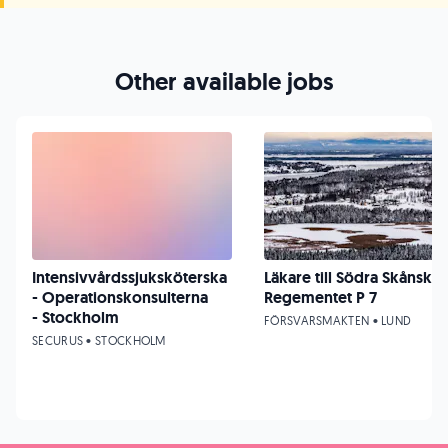
Other available jobs
Intensivvårdssjuksköterska
Läkare till Södra Skånska
- Operationskonsulterna
Regementet P 7
- Stockholm
FÖRSVARSMAKTEN • LUND
SECURUS • STOCKHOLM