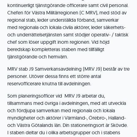
kontinuerligt tjänstgörande officerare samt civil personal.
Chefen för Västra Militärregionen (C MRV), med stöd av
regional stab, leder underställda förband, samverkar
med regionala och lokala civila aktörer, leder säkerhets-
och underrättelsetjänsten samt stödjer operativ- / taktisk
chef som löser uppgift inom regionen. Vid höjd
beredskap kompletteras staben med tillfälligt
tjänstgörande och hemvärn.
MRV stab J9 Samverkansavdelning (MRV J9) består av tre
personer. Utöver dessa finns ett större antal
reservofficerare knutna till avdelningen.
Som planeringsofficer vid MRV J9 arbetar du,
tillsammans med övriga i avdelningen, med att utveckla
och fördjupa samverkan med regionala och lokala
myndigheter och aktörer i Värmland-, Örebro-, Halland-
och Västra Götalands län. Din stationeringsort är Skövde.
I staben deltar du i olika arbetsgrupper och i stabens