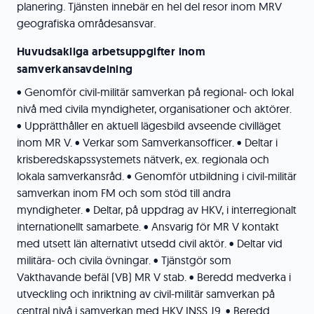
planering. Tjänsten innebär en hel del resor inom MRV
geografiska områdesansvar.
Huvudsakliga arbetsuppgifter inom
samverkansavdelning
• Genomför civil-militär samverkan på regional- och lokal
nivå med civila myndigheter, organisationer och aktörer.
• Upprätthåller en aktuell lägesbild avseende civilläget
inom MR V. • Verkar som Samverkansofficer. • Deltar i
krisberedskapssystemets nätverk, ex. regionala och
lokala samverkansråd. • Genomför utbildning i civil-militär
samverkan inom FM och som stöd till andra
myndigheter. • Deltar, på uppdrag av HKV, i interregionalt
internationellt samarbete. • Ansvarig för MR V kontakt
med utsett län alternativt utsedd civil aktör. • Deltar vid
militära- och civila övningar. • Tjänstgör som
Vakthavande befäl (VB) MR V stab. • Beredd medverka i
utveckling och inriktning av civil-militär samverkan på
central nivå i samverkan med HKV INSS J9. • Beredd