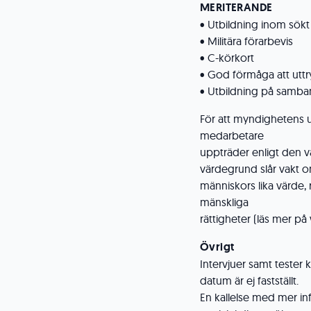
MERITERANDE
• Utbildning inom sökt
• Militära förarbevis
• C-körkort
• God förmåga att uttry
• Utbildning på samba
För att myndighetens u
medarbetare
uppträder enligt den 
värdegrund slår vakt o
människors lika värde, 
mänskliga
rättigheter (läs mer p
Övrigt
Intervjuer samt tester
datum är ej fastställt.
En kallelse med mer in