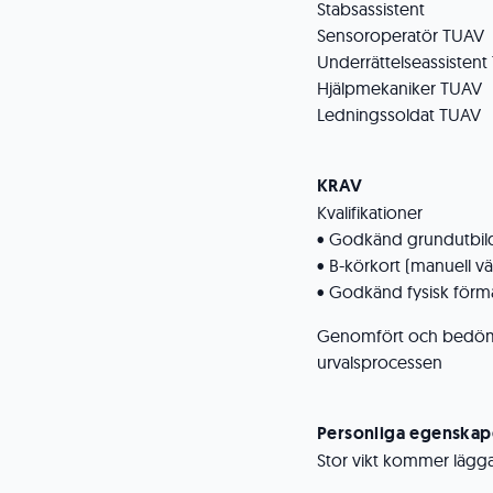
Stabsassistent
Sensoroperatör TUAV
Underrättelseassisten
Hjälpmekaniker TUAV
Ledningssoldat TUAV
KRAV
Kvalifikationer
• Godkänd grundutbild
• B-körkort (manuell vä
• Godkänd fysisk förmå
Genomfört och bedöms
urvalsprocessen
Personliga egenskap
Stor vikt kommer lägga