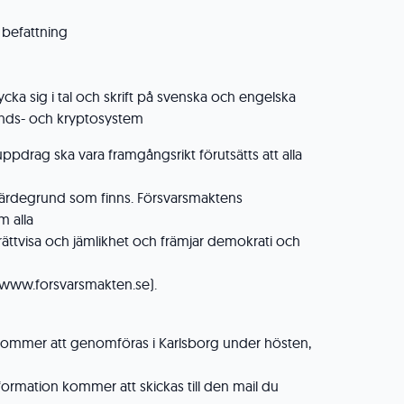
 befattning
cka sig i tal och skrift på svenska och engelska
nds- och kryptosystem
ppdrag ska vara framgångsrikt förutsätts att alla
värdegrund som finns. Försvarsmaktens
m alla
rättvisa och jämlikhet och främjar demokrati och
å www.forsvarsmakten.se).
 kommer att genomföras i Karlsborg under hösten,
formation kommer att skickas till den mail du