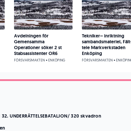
Avdelningen för
Tekniker– inriktning
Gemensamma
sambandsmateriel, Fält
Operationer söker 2 st
tele Markverkstaden
Stabsassistenter OR6
Enköping
FÖRSVARSMAKTEN • ENKÖPING
FÖRSVARSMAKTEN • ENKÖPI
till 32. UNDERRÄTTELSEBATALJON/ 320 skvadron
ten