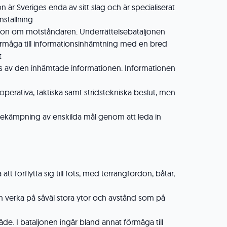
n är Sveriges enda av sitt slag och är specialiserat
ställning
tion om motståndaren. Underrättelsebataljonen
örmåga till informationsinhämtning med en bred
t
s av den inhämtade informationen. Informationen
perativa, taktiska samt stridstekniska beslut, men
kämpning av enskilda mål genom att leda in
t förflytta sig till fots, med terrängfordon, båtar,
kan verka på såväl stora ytor och avstånd som på
de. I bataljonen ingår bland annat förmåga till