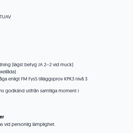
t TUAV
ning (lägst betyg JA 2–2 vid muck)
xellåda)
ga enligt FM FysS tilläggsprov KPK3 nivå 3
 godkänd utifrån samtliga moment i
er
s vid personlig lämplighet.