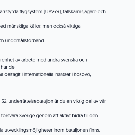
fjärrstyrda flygsystem (UAV:er), fallskärmsjägare och
ed mänskliga källor, men också viktiga
och underhållsförband.
farenhet av arbete med andra svenska och
 har de
 deltagit i internationella insatser i Kosovo,
 32. underrättelsebataljon är du en viktig del av vår
tt försvara Sverige genom att aktivt bidra till den
da utvecklingsmöjligheter inom bataljonen finns,