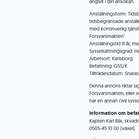
angivit i din ansökan.
Anställningsform: Tids
tidsbegränsade anställ
med kontinuerlig tjäns
Försvarsmakten".
Anställningstid 8 år, med
Sysselsättningsgrad: He
Arbetsort: Karlsborg
Befattning: GSS/K
Tillträdesdatum: Snara
Denna annons riktar sig t
Försvarsmakten, eller 
har en annan civil sysse
Information om befat
Kapten Karl Blix, skva
0505-45 10 00 (växel)