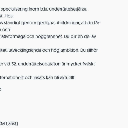
specialisering inom b.la. underrättelsetjänst,
st. Hos
 ständigt genom gedigna utbildningar, att du får
en och
itiativförmåga och noggrannhet. Du blir en del av
itet, utvecklingsanda och hög ambition. Du tillhör
r vid 32. underrättelsebataljon är mycket fysiskt
rnationellt och insats kan bli aktuellt.
:
RM tjänst)