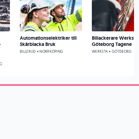
Automationselektriker till
Billackerare Werksta
-
Skärblacka Bruk
Göteborg Tagene
BILLERUD • NORRKÖPING
WERKSTA • GÖTEBORG
NG