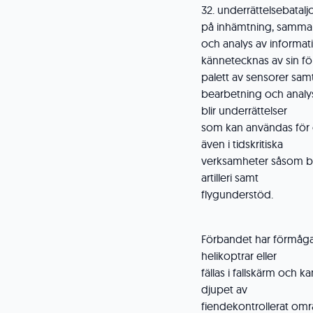
32. underrättelsebataljo
på inhämtning, samman
och analys av informa
kännetecknas av sin f
palett av sensorer sam
bearbetning och analy
blir underrättelser
som kan användas för o
även i tidskritiska
verksamheter såsom be
artilleri samt
flygunderstöd.
Förbandet har förmåga at
helikoptrar eller
fällas i fallskärm och 
djupet av
fiendekontrollerat områ