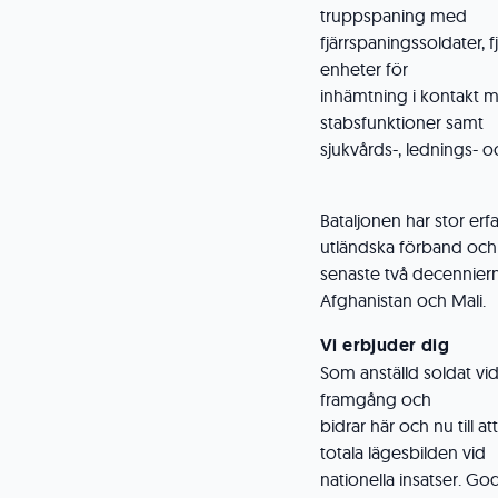
truppspaning med
fjärrspaningssoldater, 
enheter för
inhämtning i kontakt m
stabsfunktioner samt
sjukvårds-, lednings- 
Bataljonen har stor er
utländska förband och
senaste två decennierna
Afghanistan och Mali.
Vi erbjuder dig
Som anställd soldat vid
framgång och
bidrar här och nu till a
totala lägesbilden vid
nationella insatser. Go