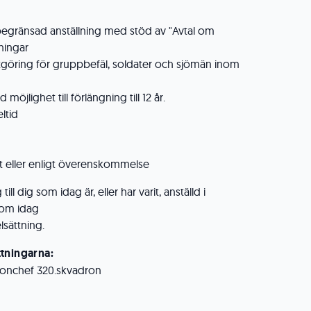
begränsad anställning med stöd av "Avtal om
ningar
tgöring för gruppbefäl, soldater och sjömän inom
 möjlighet till förlängning till 12 år.
ltid
st eller enligt överenskommelse
ill dig som idag är, eller har varit, anställd i
som idag
lsättning.
tningarna:
dronchef 320.skvadron