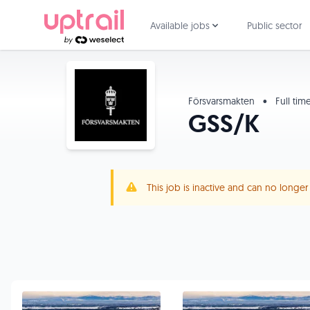
Available jobs
Public sector
Försvarsmakten
•
Full tim
GSS/K
This job is inactive and can no longe