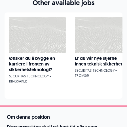
Other available jobs
Ønsker du å bygge en
Er du vår nye stjerne
karriere i fronten av
innen teknisk sikkerhet?
sikkerhetsteknologi?
SECURITAS TECHNOLOGY •
TROMSØ
SECURITAS TECHNOLOGY •
RINGSAKER
Om denna position
Försvarsmakten skall på kort tid växa som