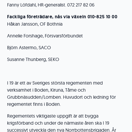
Fanny Löfdahl, HR-generalist. 072 217 82 06
Fackliga företrädare, nås via växeln 010-825 10 00
Håkan Jansson, OF Bothnia
Annelie Forshage, Försvarsförbundet
Björn Astermo, SACO
Susanne Thunberg, SEKO
I 19 är ett av Sveriges största regementen med
verksamhet i Boden, Kiruna, Tåme och
Grubbnäsudden/Lomben. Huvudort och ledning för
regementet finns i Boden.
Regementets viktigaste uppgift är att bygga
krigsförband och under de närmaste åren ska I 19
successivt utveckla den nya Norrbottensbrigaden. År