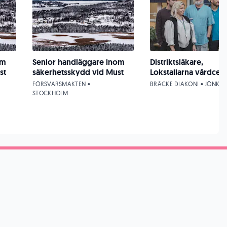
om
Senior handläggare inom
Distriktsläkare,
st
säkerhetsskydd vid Must
Lokstallarna vårdcent
FÖRSVARSMAKTEN •
BRÄCKE DIAKONI • JÖNKÖ
STOCKHOLM