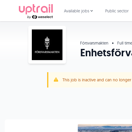
Available jobs
Public sector
Försvarsmakten
•
Full tim
Enhetsförv
This job is inactive and can no longe