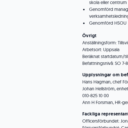
skola eller centrum 
Genomförd manage
verksamhetsledning
Genomförd HSOU
Övrigt
Anställningsform: Tillsv
Arbetsort: Uppsala
Beräknat startdatum/ti
Befattningsnivå: SO 7-8
Upplysningar om bef
Hans Hagman, chef Försv
Johan Hellström, enhets
010-825 10 00
Ann H Forsman, HR-gener
Fackliga representan
Officersförbundet: Jon
Försvarsförbundet: Car