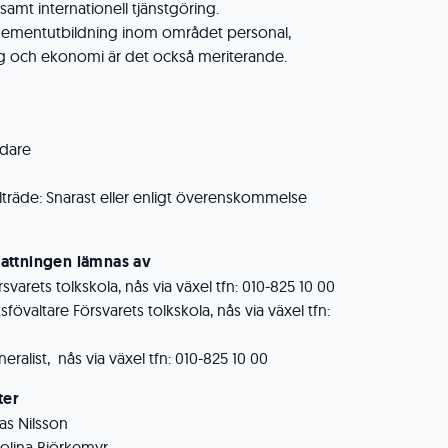
samt internationell tjänstgöring.
mentutbildning inom området personal,
 och ekonomi är det också meriterande.
idare
llträde: Snarast eller enligt överenskommelse
attningen lämnas av
arets tolkskola, nås via växel tfn: 010-825 10 00
fövaltare Försvarets tolkskola, nås via växel tfn:
alist, nås via växel tfn: 010-825 10 00
ter
as Nilsson
olina Björkemyr