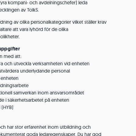
fyra kompani- och avdelningschefer) leda
cklingen av TolkS.
dning av olika personalkategorier vilket ställer krav
tare att vara lyhörd för de olika
olikheter.
uppgifter
n med att:
dera och utveckla verksamheten vid enheten
 utvärdera underlydande personal
ll enheten
edningsarbete
nationell samverkan inom ansvarsområdet
e i säkerhetsarbetet på enheten
l (HYB)
 och har stor erfarenhet inom utbildning och
dokumenterat goda ledaregenskaper. Du har god