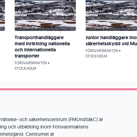
Transporthandläggare
Junior handläggare in
med inriktning nationella
säkerhetsskydd vid Mu
och internationella
FÖRSVARSMAKTEN •
transporter
STOCKHOLM
FÖRSVARSMAKTEN •
STOCKHOLM
rättelse- och säkerhetscentrum (FMUndSäkC) är
ling och utbildning inom Försvarsmaktens
erhetstjänst. Centrumet är