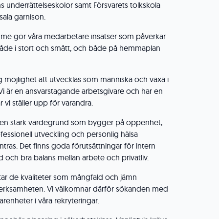
 underrättelseskolor samt Försvarets tolkskola
ala garnison.
imme gör våra medarbetare insatser som påverkar
 både i stort och smått, och både på hemmaplan
 möjlighet att utvecklas som människa och växa i
. Vi är en ansvarstagande arbetsgivare och har en
vi ställer upp för varandra.
s en stark värdegrund som bygger på öppenhet,
ofessionell utveckling och personlig hälsa
ras. Det finns goda förutsättningar för intern
ård och bra balans mellan arbete och privatliv.
atar de kvaliteter som mångfald och jämn
r verksamheten. Vi välkomnar därför sökanden med
renheter i våra rekryteringar.