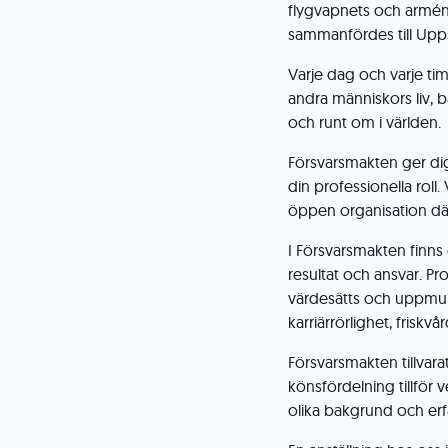
flygvapnets och arméns
sammanfördes till Upps
Varje dag och varje t
andra människors liv,
och runt om i världen.
Försvarsmakten ger dig
din professionella roll
öppen organisation där 
I Försvarsmakten finn
resultat och ansvar. Pr
värdesätts och uppmunt
karriärrörlighet, friskv
Försvarsmakten tillvar
könsfördelning tillfö
olika bakgrund och erfa