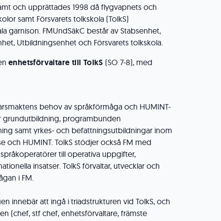
mt och upprättades 1998 då flygvapnets och
olor samt Försvarets tolkskola (TolkS)
a garnison. FMUndSäkC består av Stabsenhet,
het, Utbildningsenhet och Försvarets tolkskola.
 en
enhetsförvaltare till TolkS
(SO 7-8), med
svarsmaktens behov av språkförmåga och HUMINT-
är grundutbildning, programbunden
ldning samt yrkes- och befattningsutbildningar inom
åelse och HUMINT. TolkS stödjer också FM med
språkoperatörer till operativa uppgifter,
tionella insatser. TolkS förvaltar, utvecklar och
ågan i FM.
en innebär att ingå i triadstrukturen vid TolkS, och
(chef, stf chef, enhetsförvaltare, främste