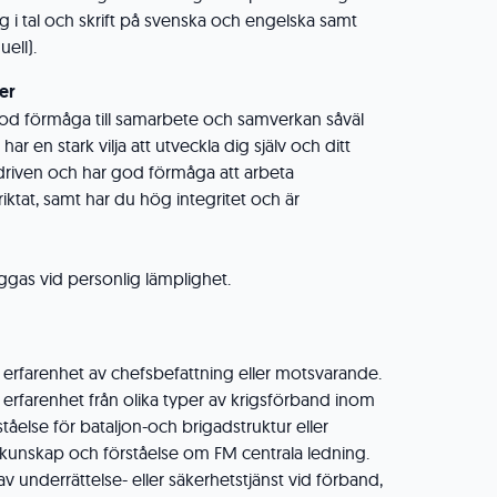
g i tal och skrift på svenska och engelska samt
ell).
er
god förmåga till samarbete och samverkan såväl
har en stark vilja att utveckla dig själv och ditt
driven och har god förmåga att arbeta
riktat, samt har du hög integritet och är
äggas vid personlig lämplighet.
ig erfarenhet av chefsbefattning eller motsvarande.
g erfarenhet från olika typer av krigsförband inom
åelse för bataljon-och brigadstruktur eller
unskap och förståelse om FM centrala ledning.
av underrättelse- eller säkerhetstjänst vid förband,