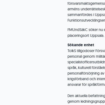
försvarsmaktsgemensa
arméns underrättelsesk
sammanfördes i Uppsal
Funktionsutvecklingsen
FMUndSäkC söker nu
placeringsort Uppsala.
Sökande enhet
TolkS tillgodoser För
personal genom milit
specialistofficersutbi
språk, kulturell först
personalförsörjning av 
krigsförband och interna
ansvarar för språkförm
Den aktuella befattning
genom ledningsgruppen 