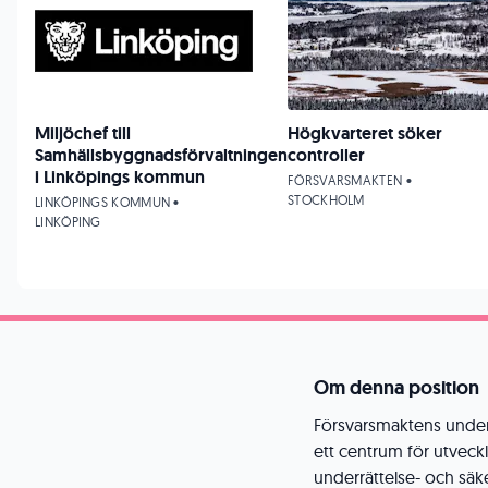
Miljöchef till
Högkvarteret söker
Samhällsbyggnadsförvaltningen
controller
i Linköpings kommun
FÖRSVARSMAKTEN •
STOCKHOLM
LINKÖPINGS KOMMUN •
LINKÖPING
Om denna position
Försvarsmaktens under
ett centrum för utveck
underrättelse- och säk