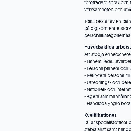
företrädare språk och 
verksamheten och utve
TolkS består av en blan
på dig som enhetsförval
personalkategoriernas 
Huvudsakliga arbets
Att stödja enhetschefe
- Planera, leda, utvär
- Personalplanera och
- Rekrytera personal ti
- Utrednings- och ber
- Nationell- och inter
- Agera sammanhålland
- Handleda yngre befä
Kvalifikationer
Du är specialistofficer
stabstjänst samt har 