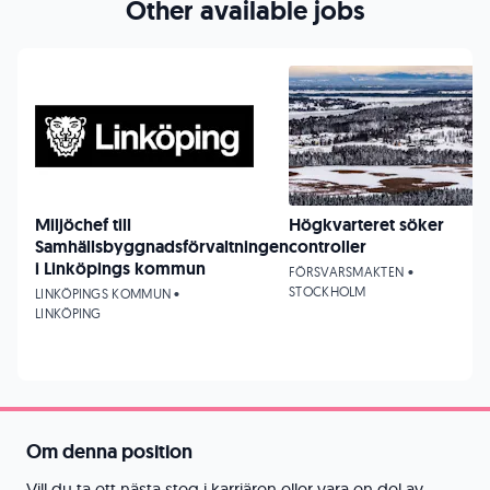
Other available jobs
Miljöchef till
Högkvarteret söker
Samhällsbyggnadsförvaltningen
controller
i Linköpings kommun
FÖRSVARSMAKTEN •
STOCKHOLM
LINKÖPINGS KOMMUN •
LINKÖPING
Om denna position
Vill du ta ett nästa steg i karriären eller vara en del av