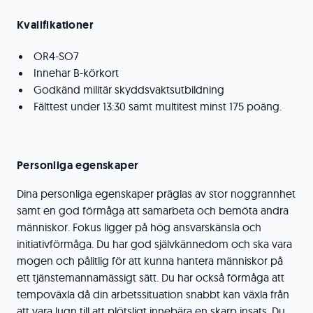
Kvalifikationer
OR4-SO7
Innehar B-körkort
Godkänd militär skyddsvaktsutbildning
Fälttest under 13:30 samt multitest minst 175 poäng.
Personliga egenskaper
Dina personliga egenskaper präglas av stor noggrannhet
samt en god förmåga att samarbeta och bemöta andra
människor. Fokus ligger på hög ansvarskänsla och
initiativförmåga. Du har god självkännedom och ska vara
mogen och pålitlig för att kunna hantera människor på
ett tjänstemannamässigt sätt. Du har också förmåga att
tempoväxla då din arbetssituation snabbt kan växla från
att vara lugn till att plötsligt innebära en skarp insats. Du