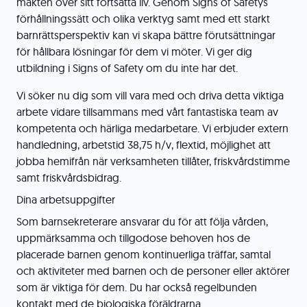
makten över sitt fortsatta liv. Genom Signs of Safetys
förhållningssätt och olika verktyg samt med ett starkt
barnrättsperspektiv kan vi skapa bättre förutsättningar
för hållbara lösningar för dem vi möter. Vi ger dig
utbildning i Signs of Safety om du inte har det.
Vi söker nu dig som vill vara med och driva detta viktiga
arbete vidare tillsammans med vårt fantastiska team av
kompetenta och härliga medarbetare. Vi erbjuder extern
handledning, arbetstid 38,75 h/v, flextid, möjlighet att
jobba hemifrån när verksamheten tillåter, friskvårdstimme
samt friskvårdsbidrag.
Dina arbetsuppgifter
Som barnsekreterare ansvarar du för att följa vården,
uppmärksamma och tillgodose behoven hos de
placerade barnen genom kontinuerliga träffar, samtal
och aktiviteter med barnen och de personer eller aktörer
som är viktiga för dem. Du har också regelbunden
kontakt med de biologiska föräldrarna.