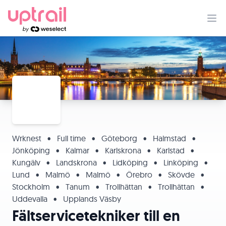
Wrknest
•
Full time
•
Göteborg
•
Halmstad
•
Jönköping
•
Kalmar
•
Karlskrona
•
Karlstad
•
Kungälv
•
Landskrona
•
Lidköping
•
Linköping
•
Lund
•
Malmö
•
Malmö
•
Örebro
•
Skövde
•
Stockholm
•
Tanum
•
Trollhättan
•
Trollhättan
•
Uddevalla
•
Upplands Väsby
Fältservicetekniker till en