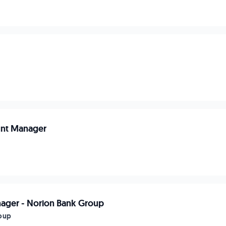
unt Manager
ager - Norion Bank Group
oup