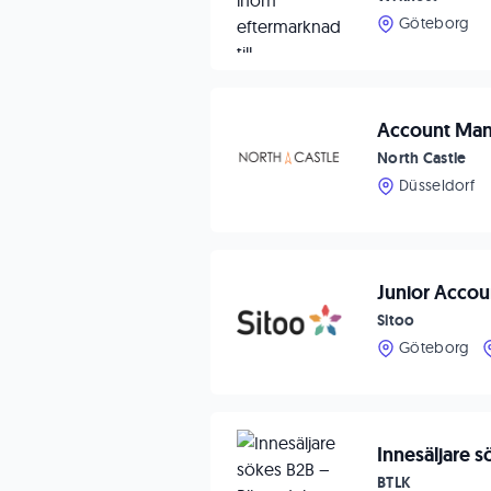
Göteborg
Account Mana
North Castle
Düsseldorf
Junior Acco
Sitoo
Göteborg
Innesäljare s
BTLK