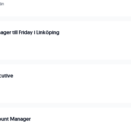
län
er till Friday i Linköping
cutive
count Manager