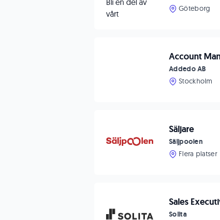
Göteborg
Account Ma
Addedo AB
Stockholm
Säljare
Säljpoolen
Flera platser
Sales Execut
Solita