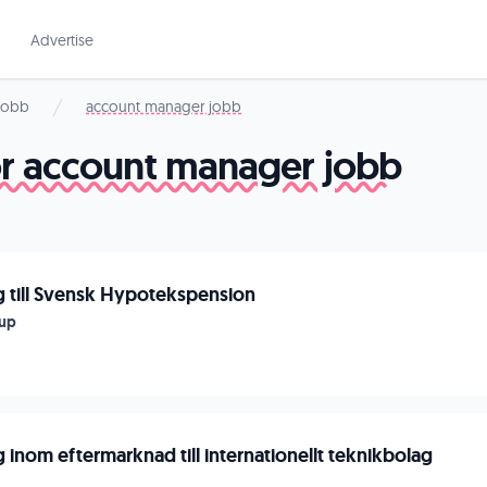
Advertise
 jobb
account manager jobb
for account manager jobb
 till Svensk Hypotekspension
up
inom eftermarknad till internationellt teknikbolag