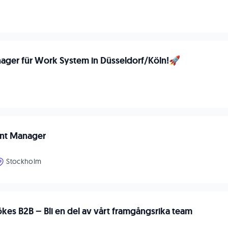
ger für Work System in Düsseldorf/Köln!🚀
unt Manager
Stockholm
ökes B2B – Bli en del av vårt framgångsrika team