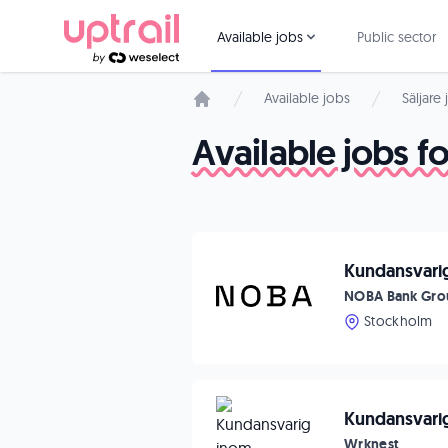
Available jobs
Public sector
Available jobs
Säljare
Start page
Available jobs 
Kundansvarig
NOBA Bank Gro
Stockholm
Kundansvarig 
Wrknest