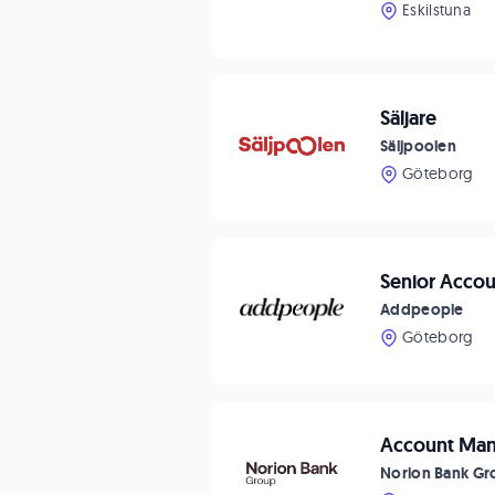
Eskilstuna
Säljare
Säljpoolen
Göteborg
Senior Acco
Addpeople
Göteborg
Account Man
Norion Bank Gr