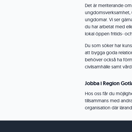
Det är meriterande om
ungdomsverksamhet, u
ungdomar. Vi ser gärna
du har arbetat med el
lokal öppen fritids- 
Du som söker har kuns
att bygga goda relation
behöver också ha förm
civilsamhälle samt vår
Jobba i Region Got
Hos oss får du möjligh
tillsammans med andra. S
organisation där lärand