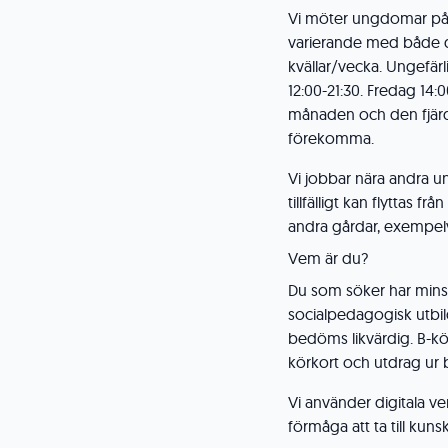
Vi möter ungdomar på d
varierande med både da
kvällar/vecka. Ungefär
12:00-21:30. Fredag 14:0
månaden och den fjärd
förekomma.
Vi jobbar nära andra 
tillfälligt kan flyttas f
andra gårdar, exempelv
Vem är du?
Du som söker har minst 
socialpedagogisk utbil
bedöms likvärdig. B-kör
körkort och utdrag ur b
Vi använder digitala ver
förmåga att ta till kuns