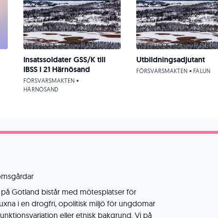
Insatssoldater GSS/K till
Utbildningsadjutant
IBSS I 21 Härnösand
FÖRSVARSMAKTEN • FALUN
FÖRSVARSMAKTEN •
HÄRNÖSAND
omsgårdar
å Gotland bistår med mötesplatser för
a i en drogfri, opolitisk miljö för ungdomar
funktionsvariation eller etnisk bakgrund. Vi på