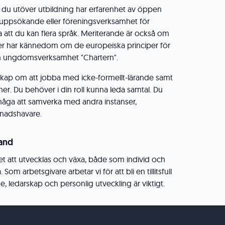
 du utöver utbildning har erfarenhet av öppen
ppsökande eller föreningsverksamhet för
 att du kan flera språk. Meriterande är också om
ler har kännedom om de europeiska principer för
och ungdomsverksamhet "Chartern".
kap om att jobba med icke-formellt-lärande samt
er. Du behöver i din roll kunna leda samtal. Du
åga att samverka med andra instanser,
dnadshavare.
land
et att utvecklas och växa, både som individ och
om arbetsgivare arbetar vi för att bli en tillitsfull
e, ledarskap och personlig utveckling är viktigt.