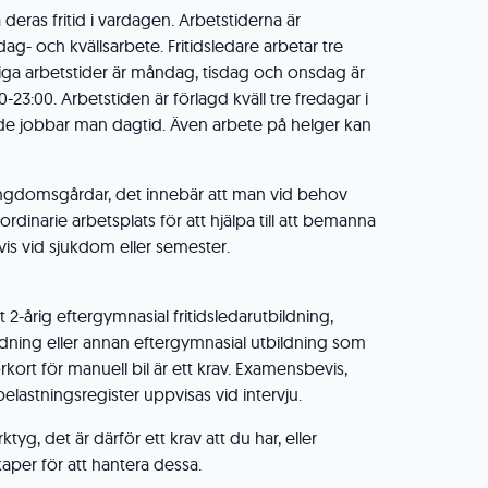
eras fritid i vardagen. Arbetstiderna är
g- och kvällsarbete. Fritidsledare arbetar tre
liga arbetstider är måndag, tisdag och onsdag är
0-23:00. Arbetstiden är förlagd kväll tre fredagar i
e jobbar man dagtid. Även arbete på helger kan
ungdomsgårdar, det innebär att man vid behov
rån ordinarie arbetsplats för att hjälpa till att bemanna
is vid sjukdom eller semester.
2-årig eftergymnasial fritidsledarutbildning,
dning eller annan eftergymnasial utbildning som
kort för manuell bil är ett krav. Examensbevis,
elastningsregister uppvisas vid intervju.
ktyg, det är därför ett krav att du har, eller
kaper för att hantera dessa.