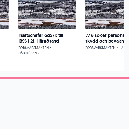
Insatschefer GSS/K till
Lv 6 söker personal f
IBSS I 21, Härnösand
skydd och bevaknin
FÖRSVARSMAKTEN •
FÖRSVARSMAKTEN • HALM
HÄRNÖSAND