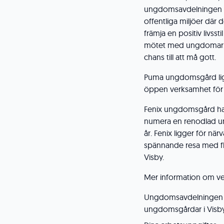
ungdomsavdelningen a
offentliga miljöer där 
främja en positiv livss
mötet med ungdomar. V
chans till att må gott.
Puma ungdomsgård ligg
öppen verksamhet för u
Fenix ungdomsgård har
numera en renodlad u
år. Fenix ligger för n
spännande resa med f
Visby.
Mer information om v
Ungdomsavdelningen sök
ungdomsgårdar i Visby