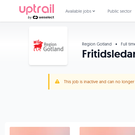
Available jobs
Public sector
Region Gotland
•
Full ti
Fritidsleda
This job is inactive and can no longe