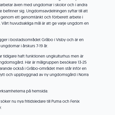
rbetar även med ungdomar i skolor och i andra
de befinner sig. Ungdomsavdelningen syftar till att
til genom ett genomtänkt och förberett arbete i
årt huvudsakliga mål är att ge varje ungdom en
er i bostadsområdet Gråbo i Visby och är en
ngdomar i årskurs 7-19 år.
 tidigare haft funktionen ungkulturhus men är
ngdomsgård. Här är målgruppen besökare 13-25
ärvarande också i Gråbo-området men står inför en
lytt och uppbyggnad av ny ungdomsgård i Norra
erksamheterna på hemsida:
er nu nya fritidsledare till Puma och Fenix
.