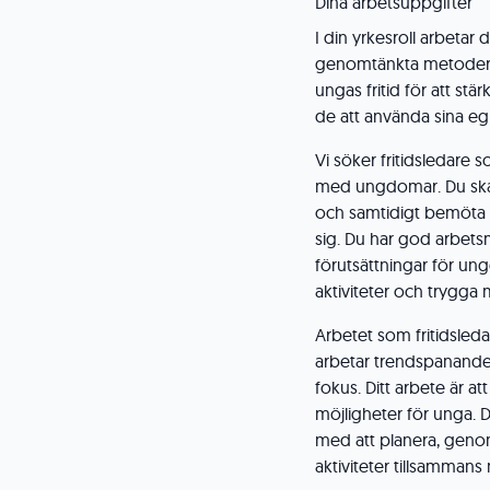
Dina arbetsuppgifter
I din yrkesroll arbeta
genomtänkta metoder 
ungas fritid för att st
de att använda sina eg
Vi söker fritidsledar
med ungdomar. Du ska
och samtidigt bemöta
sig. Du har god arbetsm
förutsättningar för u
aktiviteter och trygga 
Arbetet som fritidsleda
arbetar trendspanand
fokus. Ditt arbete är at
möjligheter för unga. 
med att planera, geno
aktiviteter tillsamman