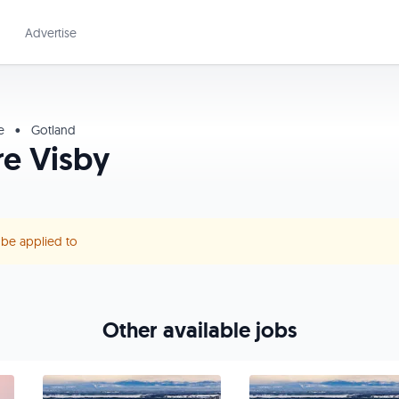
Advertise
me
•
Gotland
re Visby
r be applied to
Other available jobs