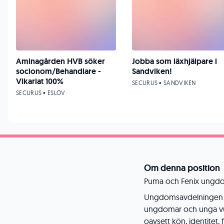
Aminagården HVB söker
Jobba som läxhjälpare i
socionom/Behandlare -
Sandviken!
Vikariat 100%
SECURUS • SANDVIKEN
SECURUS • ESLÖV
Om denna position
Puma och Fenix ungd
Ungdomsavdelningen p
ungdomar och unga vuxn
oavsett kön, identitet, 