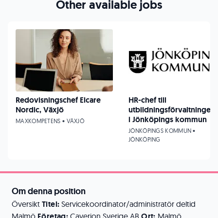
Other available jobs
Redovisningschef Elcare
HR-chef till
Nordic, Växjö
utbildningsförvaltningen
i Jönköpings kommun
MAXKOMPETENS • VÄXJÖ
JÖNKÖPINGS KOMMUN •
JÖNKÖPING
Om denna position
Översikt
Titel:
Servicekoordinator/administratör deltid
Malmö
Företag:
Caverion Sverige AB
Ort:
Malmö