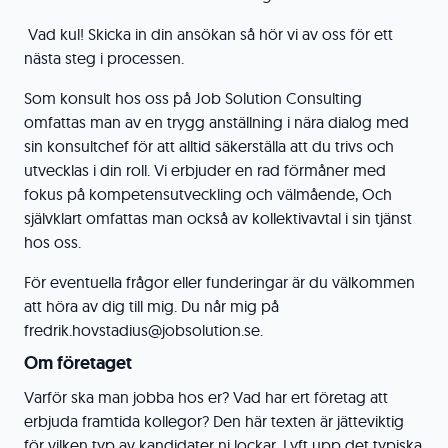
Vad kul! Skicka in din ansökan så hör vi av oss för ett
nästa steg i processen.
Som konsult hos oss på Job Solution Consulting
omfattas man av en trygg anställning i nära dialog med
sin konsultchef för att alltid säkerställa att du trivs och
utvecklas i din roll. Vi erbjuder en rad förmåner med
fokus på kompetensutveckling och välmående, Och
självklart omfattas man också av kollektivavtal i sin tjänst
hos oss.
För eventuella frågor eller funderingar är du välkommen
att höra av dig till mig. Du når mig på
fredrik.hovstadius@jobsolution.se.
Om företaget
Varför ska man jobba hos er? Vad har ert företag att
erbjuda framtida kollegor? Den här texten är jätteviktig
för vilken typ av kandidater ni lockar. Lyft upp det typiska