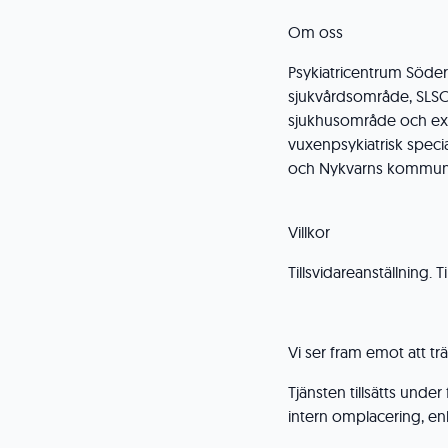
Om oss
Psykiatricentrum Söder
sjukvårdsområde, SLSO
sjukhusområde och exte
vuxenpsykiatrisk specia
och Nykvarns kommun
Villkor
Tillsvidareanställning.
Vi ser fram emot att t
Tjänsten tillsätts under
intern omplacering, enl