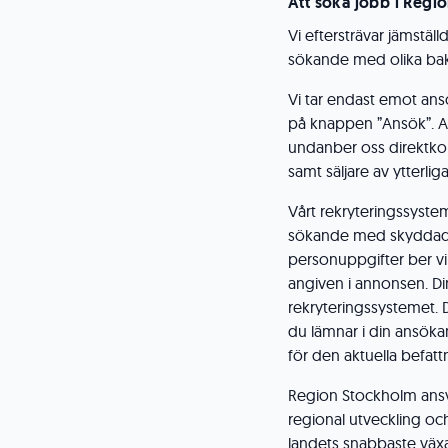
Att söka jobb i Regi
Vi eftersträvar jämstäl
sökande med olika bak
Vi tar endast emot ans
på knappen ”Ansök”. An
undanber oss direktko
samt säljare av ytterli
Vårt rekryteringssyste
sökande med skyddad
personuppgifter ber v
angiven i annonsen. D
rekryteringssystemet. 
du lämnar i din ansöka
för den aktuella befatt
Region Stockholm ansvar
regional utveckling och b
landets snabbaste väx