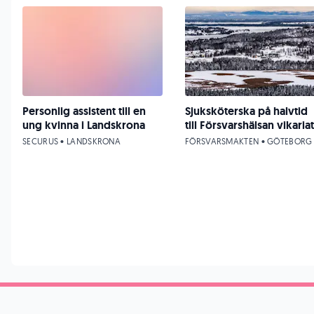
Personlig assistent till en
Sjuksköterska på halvtid
ung kvinna i Landskrona
till Försvarshälsan vikariat
SECURUS • LANDSKRONA
FÖRSVARSMAKTEN • GÖTEBORG