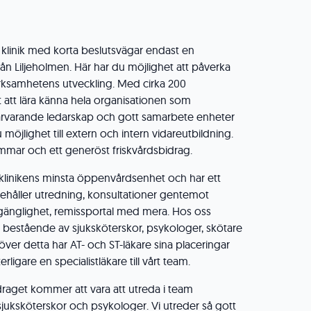
n klinik med korta beslutsvägar endast en
ån Liljeholmen. Här har du möjlighet att påverka
ksamhetens utveckling. Med cirka 200
t att lära känna hela organisationen som
ärvarande ledarskap och gott samarbete enheter
 möjlighet till extern och intern vidareutbildning.
immar och ett generöst friskvårdsbidrag.
klinikens minsta öppenvårdsenhet och har ett
ehåller utredning, konsultationer gentemot
llgänglighet, remissportal med mera. Hos oss
p bestående av sjuksköterskor, psykologer, skötare
töver detta har AT- och ST-läkare sina placeringar
rligare en specialistläkare till vårt team.
raget kommer att vara att utreda i team
juksköterskor och psykologer. Vi utreder så gott