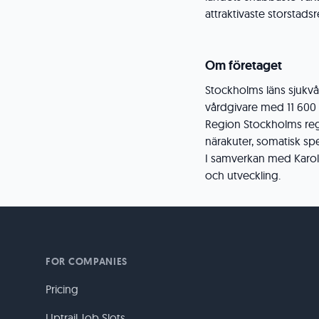
attraktivaste storstads
Om företaget
Stockholms läns sjukvå
vårdgivare med 11 600 
Region Stockholms regi 
närakuter, somatisk spe
I samverkan med Karolin
och utveckling.
FOR COMPANIES
Pricing
Uptrail Job Slots