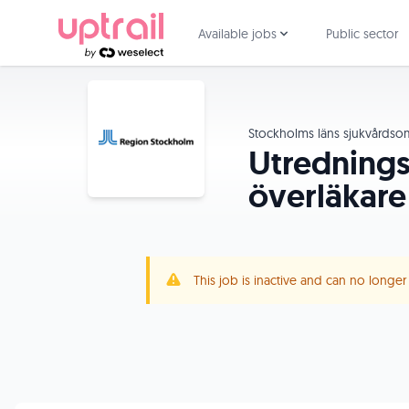
Available jobs
Public sector
Stockholms läns sjukvårds
Utrednings
överläkare
This job is inactive and can no longe