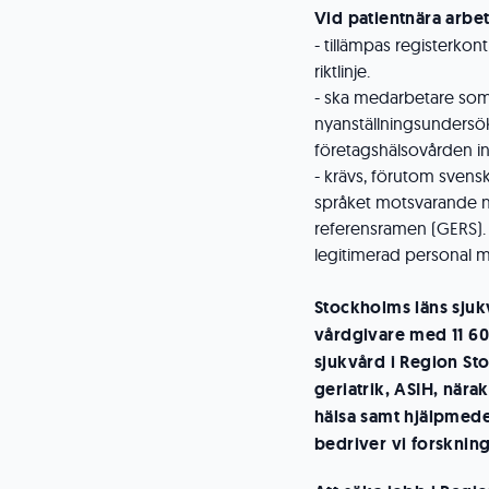
Vid patientnära arbe
- tillämpas registerkont
riktlinje.
- ska medarbetare so
nyanställningsundersökn
företagshälsovården in
- krävs, förutom svens
språket motsvarande 
referensramen (GERS).
legitimerad personal m
Stockholms läns sjuk
vårdgivare med 11 60
sjukvård i Region St
geriatrik, ASIH, nära
hälsa samt hjälpmede
bedriver vi forskning