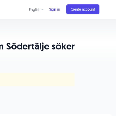
Sign in
Create account
English
m Södertälje söker