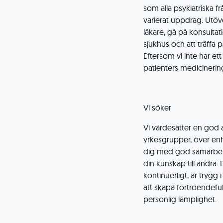
som alla psykiatriska fr
varierat uppdrag. Utöve
läkare, gå på konsulta
sjukhus och att träff
Eftersom vi inte har e
patienters medicinering
Vi söker
Vi värdesätter en god 
yrkesgrupper, över en
dig med god samarbet
din kunskap till andra.
kontinuerligt, är trygg
att skapa förtroendefulla
personlig lämplighet.