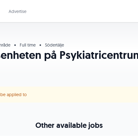
Advertise
område
•
Full time
•
Södertälje
enheten på Psykiatricentru
r be applied to
Other available jobs