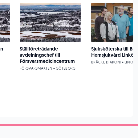
an
Ställföreträdande
Sjuksköterska till Br
avdelningschef till
Hemsjukvård Linköp
Försvarsmedicincentrum
BRÄCKE DIAKONI • LINKÖP
FÖRSVARSMAKTEN • GÖTEBORG