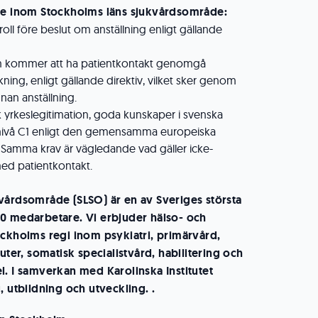
te inom Stockholms läns sjukvårdsområde:
roll före beslut om anställning enligt gällande
m kommer att ha patientkontakt genomgå
ing, enligt gällande direktiv, vilket sker genom
nan anställning.
k yrkeslegitimation, goda kunskaper i svenska
nivå C1 enligt den gemensamma europeiska
 Samma krav är vägledande vad gäller icke-
ed patientkontakt.
vårdsområde (SLSO) är en av Sveriges största
0 medarbetare. Vi erbjuder hälso- och
ockholms regi inom psykiatri, primärvård,
kuter, somatisk specialistvård, habilitering och
l. I samverkan med Karolinska Institutet
, utbildning och utveckling. .