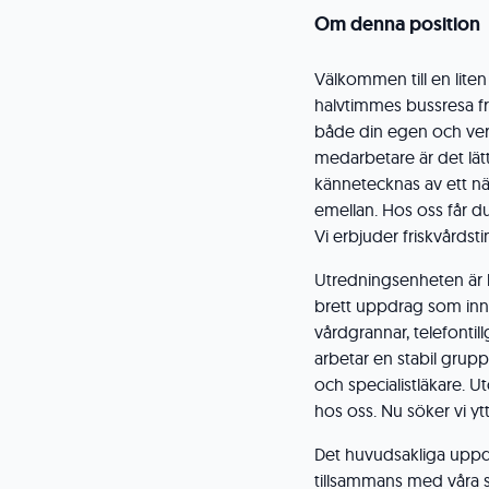
Om denna position
Välkommen till en lite
halvtimmes bussresa fr
både din egen och ver
medarbetare är det lät
kännetecknas av ett n
emellan. Hos oss får du
Vi erbjuder friskvårdst
Utredningsenheten är 
brett uppdrag som inn
vårdgrannar, telefonti
arbetar en stabil grup
och specialistläkare. U
hos oss. Nu söker vi ytte
Det huvudsakliga uppd
tillsammans med våra s