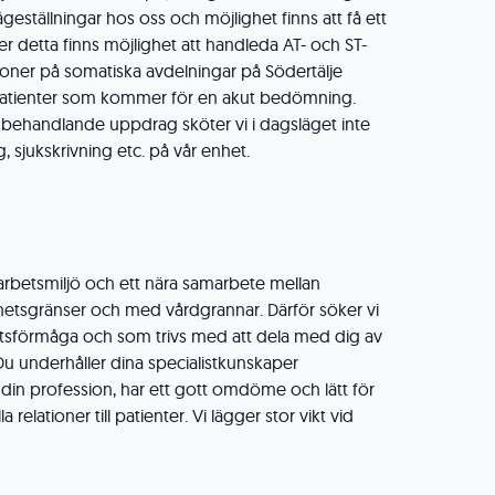
ågeställningar hos oss och möjlighet finns att få ett
r detta finns möjlighet att handleda AT- och ST-
tioner på somatiska avdelningar på Södertälje
a patienter som kommer för en akut bedömning.
tt behandlande uppdrag sköter vi i dagsläget inte
, sjukskrivning etc. på vår enhet.
arbetsmiljö och ett nära samarbete mellan
hetsgränser och med vårdgrannar. Därför söker vi
sförmåga och som trivs med att dela med dig av
 Du underhåller dina specialistkunskaper
 i din profession, har ett gott omdöme och lätt för
 relationer till patienter. Vi lägger stor vikt vid