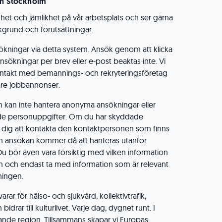
on Stockholm
ldhet och jämlikhet på vår arbetsplats och ser gärna
grund och förutsättningar.
ökningar via detta system. Ansök genom att klicka
sökningar per brev eller e-post beaktas inte. Vi
ntakt med bemannings- och rekryteringsföretag
gare jobbannonser.
m kan inte hantera anonyma ansökningar eller
e personuppgifter. Om du har skyddade
i dig att kontakta den kontaktpersonen som finns
in ansökan kommer då att hanteras utanför
Du bör även vara försiktig med vilken information
n och endast ta med information som är relevant
ningen.
ar för hälso- och sjukvård, kollektivtrafik,
idrar till kulturlivet. Varje dag, dygnet runt. I
ande region. Tillsammans skapar vi Europas