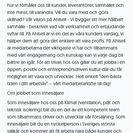
hur vi förhåller oss till kunder, leverantörer, samhället och
inte minst, till varandra. Vill du vara med och göra
skillnad? Vår vision på Ahlsell - Vi bygger ett mer hållbart
samhälle - beskriver vad vår verksamhet och erbjudande
syftar till. På Ahlsell är vi en del av våra kunders vardag, vi
hjälper dem att göra det enklare att vara proffs. På Ahlsell
är medarbetarna det viktigaste vi har och tillsammans
med vårt engagemang och kunskap kan vi varje dag bli
bättre än igår. För att trivas hos oss gillar du att jobba i en
öppen, positiv och entreprenörsdriven kultur där du får
möjlighet att växa och utvecklas. Helt enkelt ”den bästa
tiden i ditt arbetsliv” – vårt medarbetarlöfte till dig!
Om jobbet som Innesäljare
Som innesäljare hos oss på Klimat (ventilation, plåt och
teknisk isolering) blir du en del av ett kompetent team
som tillsammans driver och utvecklar vår försäljning. Som
innesäljare blir du en nyckelperson i Sveriges största
säljkår och kommer att få arbeta nära både kunder och