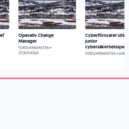
ef
Operativ Change
Cyberförsvaret söke
Manager
junior
cybersäkerhetsspecia
FÖRSVARSMAKTEN •
STOCKHOLM
FÖRSVARSMAKTEN • LINKÖ