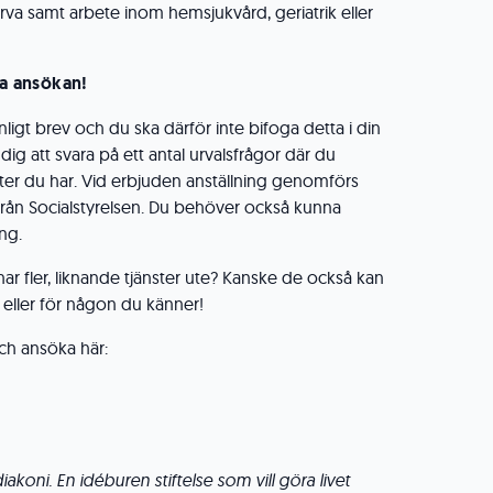
rva samt arbete inom hemsjukvård, geriatrik eller
 ansökan!
ligt brev och du ska därför inte bifoga detta i din
i dig att svara på ett antal urvalsfrågor där du
ter du har. Vid erbjuden anställning genomförs
 från Socialstyrelsen. Du behöver också kunna
ng.
 har fler, liknande tjänster ute? Kanske de också kan
g eller för någon du känner!
och ansöka här:
iakoni. En idéburen stiftelse som vill göra livet