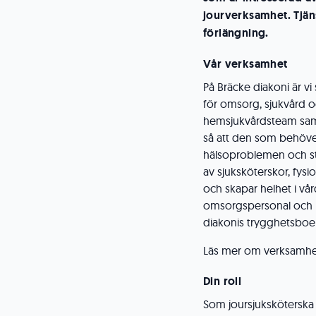
jourverksamhet. Tjäns
förlängning.
Vår verksamhet
På Bräcke diakoni är vi 
för omsorg, sjukvård o
hemsjukvårdsteam sam
så att den som behöver
hälsoproblemen och st
av sjuksköterskor, fys
och skapar helhet i vå
omsorgspersonal och n
diakonis trygghetsboe
Läs mer om verksamhet
Din roll
Som joursjuksköterska 