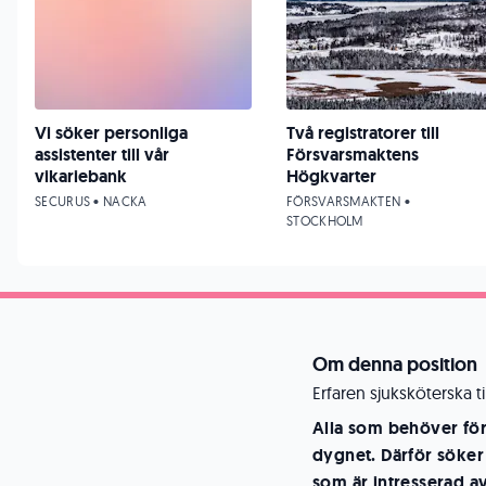
Vi söker personliga
Två registratorer till
assistenter till vår
Försvarsmaktens
vikariebank
Högkvarter
SECURUS • NACKA
FÖRSVARSMAKTEN •
STOCKHOLM
Om denna position
Erfaren sjuksköterska till
Alla som behöver för
dygnet. Därför söker
som är intresserad av