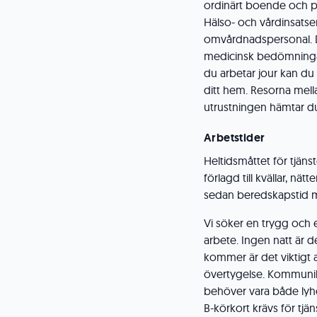
ordinärt boende och p
Hälso- och vårdinsats
omvårdnadspersonal. D
medicinsk bedömningar 
du arbetar jour kan du
ditt hem. Resorna mell
utrustningen hämtar d
Arbetstider
Heltidsmåttet för tjäns
förlagd till kvällar, nä
sedan beredskapstid m
Vi söker en trygg och e
arbete. Ingen natt är 
kommer är det viktigt a
övertygelse. Kommunik
behöver vara både lyhö
B-körkort krävs för tjä