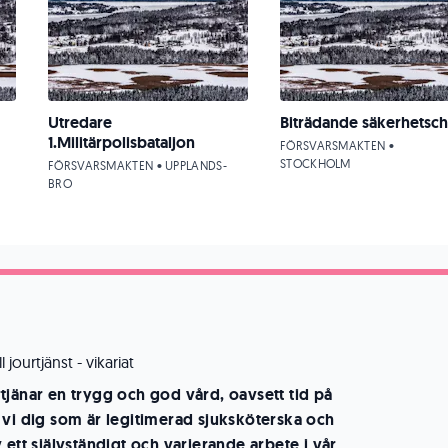
Utredare
Biträdande säkerhetsch
1.Militärpolisbataljon
FÖRSVARSMAKTEN •
STOCKHOLM
FÖRSVARSMAKTEN • UPPLANDS-
BRO
 jourtjänst - vikariat
tjänar en trygg och god vård, oavsett tid på
 vi dig som är legitimerad sjuksköterska och
 ett självständigt och varierande arbete i vår