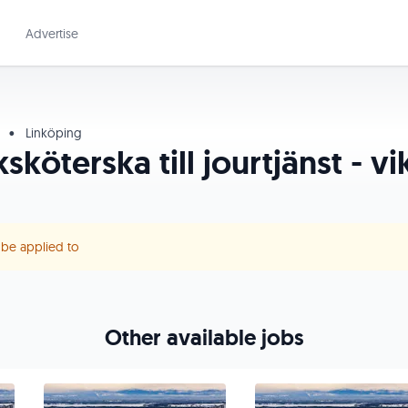
Advertise
e
•
Linköping
sköterska till jourtjänst - vi
r be applied to
Other available jobs