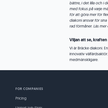
bättre, i det lilla och 
med fokus på varje män
för att göra mer för fl
diakoni ansvar för sin
rad förmåner. Läs mer 
Viljan att se, kraften
Vi är Bräcke diakoni. E
innovativ välfärdsaktör.
medmänskligare.
FOR COMPANIES
Pricing
Uptrail Job Slots