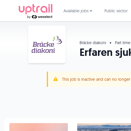
Available jobs
Public sector
Bräcke diakoni
•
Part tim
Erfaren sjuk
This job is inactive and can no longe