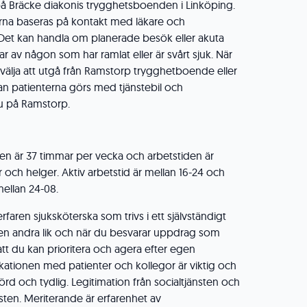
å Bräcke diakonis trygghetsboenden i Linköping.
erna baseras på kontakt med läkare och
et kan handla om planerade besök eller akuta
av någon som har ramlat eller är svårt sjuk. När
 välja att utgå från Ramstorp trygghetboende eller
an patienterna görs med tjänstebil och
u på Ramstorp.
ten är 37 timmar per vecka och arbetstiden är
tter och helger. Aktiv arbetstid är mellan 16-24 och
ellan 24-08.
rfaren sjuksköterska som trivs i ett självständigt
den andra lik och när du besvarar uppdrag som
tt du kan prioritera och agera efter egen
ationen med patienter och kollegor är viktig och
rd och tydlig. Legitimation från socialtjänsten och
nsten. Meriterande är erfarenhet av