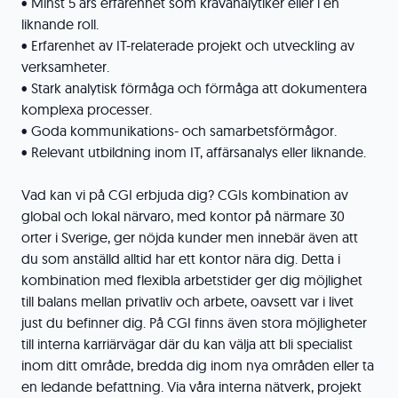
• Minst 5 års erfarenhet som kravanalytiker eller i en
liknande roll.
• Erfarenhet av IT-relaterade projekt och utveckling av
verksamheter.
• Stark analytisk förmåga och förmåga att dokumentera
komplexa processer.
• Goda kommunikations- och samarbetsförmågor.
• Relevant utbildning inom IT, affärsanalys eller liknande.
Vad kan vi på CGI erbjuda dig? CGIs kombination av
global och lokal närvaro, med kontor på närmare 30
orter i Sverige, ger nöjda kunder men innebär även att
du som anställd alltid har ett kontor nära dig. Detta i
kombination med flexibla arbetstider ger dig möjlighet
till balans mellan privatliv och arbete, oavsett var i livet
just du befinner dig. På CGI finns även stora möjligheter
till interna karriärvägar där du kan välja att bli specialist
inom ditt område, bredda dig inom nya områden eller ta
en ledande befattning. Via våra interna nätverk, projekt