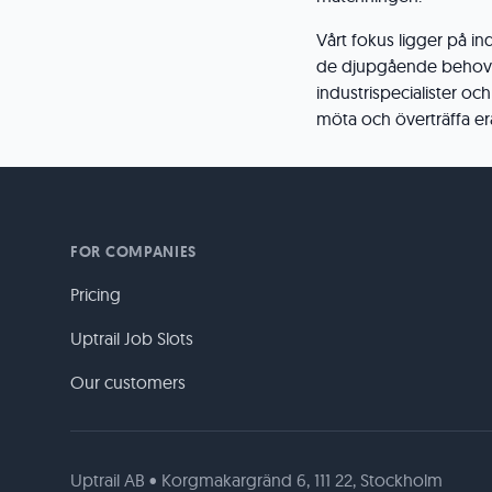
Vårt fokus ligger på indu
de djupgående behov
industrispecialister och
möta och överträffa er
FOR COMPANIES
Pricing
Uptrail Job Slots
Our customers
Uptrail AB • Korgmakargränd 6, 111 22, Stockholm