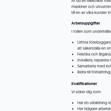
Är du en elektriker med
maskiner och utrustning
till en av våra kunder i
Arbetsuppgifter
I rollen som underhåll
Utföra förebyggand
att säkerställa en 
Felsöka och åtgärd
Installera, reparer
Samarbeta med koll
Bidra till förbättri
Kvalifikationer
Vi söker dig som:
Har en utbildning i
Har tidigare arbetat