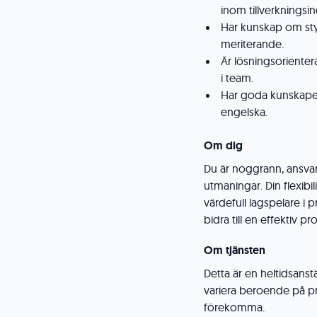
inom tillverkningsin
Har kunskap om sty
meriterande.
Är lösningsorienter
i team.
Har goda kunskape
engelska.
Om dig
Du är noggrann, ansvar
utmaningar. Din flexibili
värdefull lagspelare i
bidra till en effektiv 
Om tjänsten
Detta är en heltidsanst
variera beroende på p
förekomma.