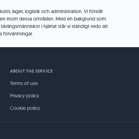
stri, lager, logistik och administration. Vi förstår
en inom dessa områden. Med en bakgrund som
 tävlingsmänniskor i hjärtat står vi ständigt redo att
a förväntningar.
ABOUT THE SERVICE
Terms of use
Privacy policy
Cookie policy