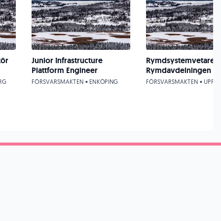
tör
Junior Infrastructure
Rymdsystemvetare ti
Plattform Engineer
Rymdavdelningen
RG
FÖRSVARSMAKTEN • ENKÖPING
FÖRSVARSMAKTEN • UPPS