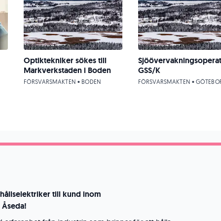
Optiktekniker sökes till
Sjöövervakningsopera
Markverkstaden i Boden
GSS/K
FÖRSVARSMAKTEN • BODEN
FÖRSVARSMAKTEN • GÖTEBO
llselektriker till kund inom
i Åseda!