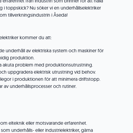
 erfarenhet från industrin som brinner för att hålla
 i toppskick? Nu söker vi en underhållselektriker
nom tillverkningsindustrin i Åseda!
selektriker kommer du att:
e underhåll av elektriska system och maskiner för
smidig produktion.
a akuta problem med produktionsutrustning.
a och uppgradera elektrisk utrustning vid behov.
egor i produktionen för att minimera driftstopp.
ngar av underhållsprocesser och rutiner.
nom elteknik eller motsvarande erfarenhet.
 som underhålls- eller industrielektriker, gärna