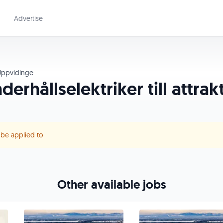
Advertise
ppvidinge
derhållselektriker till attrak
r be applied to
Other available jobs