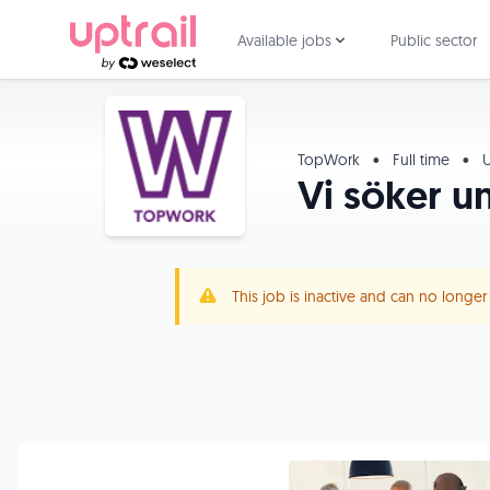
Available jobs
Public sector
TopWork
•
Full time
•
U
Vi söker un
This job is inactive and can no longe