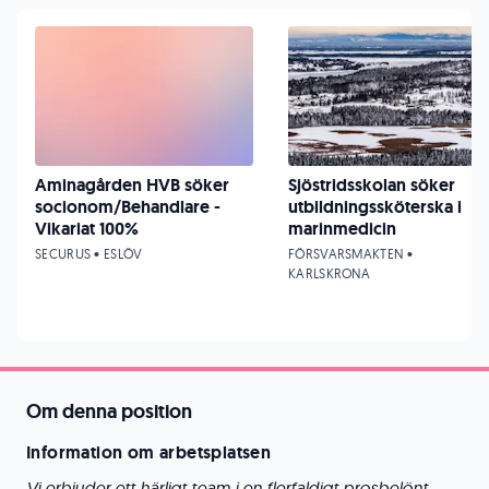
Aminagården HVB söker
Sjöstridsskolan söker
socionom/Behandlare -
utbildningssköterska i
Vikariat 100%
marinmedicin
SECURUS • ESLÖV
FÖRSVARSMAKTEN •
KARLSKRONA
Om denna position
Information om arbetsplatsen
Vi erbjuder ett härligt team i en flerfaldigt prosbelönt