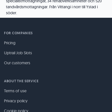
specialistmottagningar, 34 rehabverksamheter och 520
tandvårdsmottagningar. Från Vittangi i norr till Ystad i
söder.
FOR COMPANIES
Pricing
Uptrail Job Slots
Our customers
ABOUT THE SERVICE
Terms of use
Privacy policy
Cookie policy