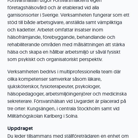
Försvarshälsan utgör Försvarsmaktens egen
företagshälsovård och är etablerad vid alla
garnisonsorter i Sverige. Verksamheten fungerar som ett
stöd till både arbetsgivare, anställda samt värnpliktiga
och kadetter. Arbetet omfattar insatser inom
hälsofrämjande, förebyggande, behandlande och
rehabiliterande områden med målsättningen att stärka
hälsa och skapa en hållbar arbetsmiljö ur såväl fysiskt
som psykiskt och organisatoriskt perspektiv.
Verksamheten bedrivs i multiprofessionella team där
olika kompetenser samverkar såsom läkare,
sjuksköterskor, fysioterapeuter, psykologer,
hälsopedagoger, arbetsmiljöingenjörer och medicinska
sekreterare. Försvarshälsan vid Livgardet är placerad på
tre orter: Kungsängen, i centrala Stockholm samt vid
Militärhögskolan Karlberg i Solna.
Uppdraget
Du leder tillsammans med ställföreträdaren en enhet om