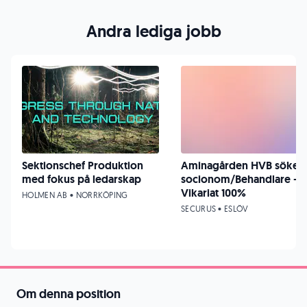
Andra lediga jobb
Sektionschef Produktion
Aminagården HVB söker
med fokus på ledarskap
socionom/Behandlare -
Vikariat 100%
HOLMEN AB • NORRKÖPING
SECURUS • ESLÖV
Om denna position