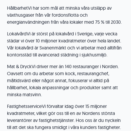
Hållbarhet
Vi har som mål att minska våra utsläpp av
växthusgaser från vår fordonsflotta och
energianvändningen från våra lokaler med 75 % till 2030.
Lokalvård
Vi är störst på lokalvård i Sverige, varje vecka
städar vi över 10 miljoner kvadratmeter över hela landet.
Vår lokalvård är Svanenmärkt och vi arbetar med alltifrån
kontorsstäd till avancerad städning i sjukhusmiljö.
Mat & Dryck
Vi driver mer än 140 restauranger i Norden.
Oavsett om du arbetar som kock, restaurangchef,
måltidsvärd eller något annat, fokuserar vi alltid på
hållbarhet, lokala anpassningar och produkter samt att
minska matsvinn.
Fastighetsservice
Vi förvaltar idag över 15 miljoner
kvadratmeter, vilket gör oss till en av Nordens största
leverantörer av fastighetstjänster. Hos oss är du nyckeln
till att det ska fungera smidigt i våra kunders fastigheter.