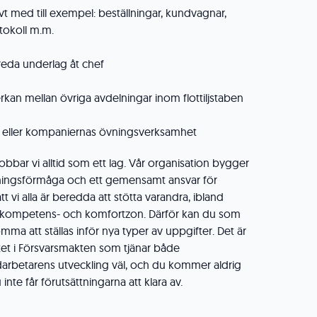
ivt med till exempel: beställningar, kundvagnar,
otokoll m.m.
reda underlag åt chef
kan mellan övriga avdelningar inom flottiljstaben
s eller kompaniernas övningsverksamhet
bbar vi alltid som ett lag. Vår organisation bygger
ningsförmåga och ett gemensamt ansvar för
t vi alla är beredda att stötta varandra, ibland
 kompetens- och komfortzon. Därför kan du som
ma att ställas inför nya typer av uppgifter. Det är
etet i Försvarsmakten som tjänar både
betarens utveckling väl, och du kommer aldrig
nte får förutsättningarna att klara av.