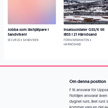
Jobba som läxhjälpare i
Insatssoldater GSS/K till
Sandviken!
IBSS I 21 Härnösand
SECURUS • SANDVIKEN
FÖRSVARSMAKTEN •
HÄRNÖSAND
Om denna position
F 16 ansvarar för Uppsa
Flottiljen ansvarar äv
dygnet runt, året runt 
kommer vara en del av 