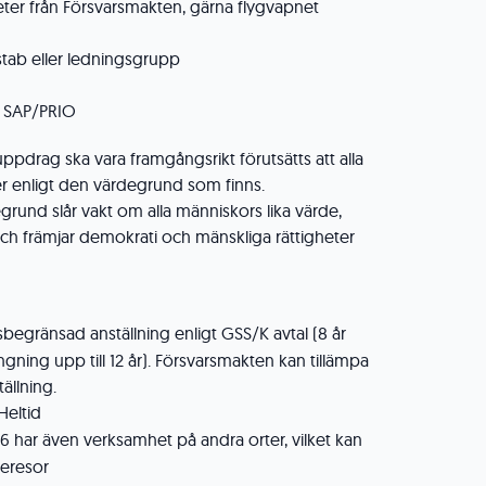
eter från Försvarsmakten, gärna flygvapnet
stab eller ledningsgrupp
t SAP/PRIO
ppdrag ska vara framgångsrikt förutsätts att alla
 enligt den värdegrund som finns.
rund slår vakt om alla människors lika värde,
 och främjar demokrati och mänskliga rättigheter
dsbegränsad anställning enligt GSS/K avtal (8 år
ngning upp till 12 år). Försvarsmakten kan tillämpa
ällning.
 Heltid
 16 har även verksamhet på andra orter, vilket kan
teresor