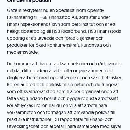
Om denna position
Gazella rekryterar nu en Specialist inom operativ
riskhantering till HSB Finansstöd AB, som står under
Finansinspektionens tillsyn som betalinstitut och är ett
helägt dotterbolag till HSB Riksförbund. HSB Finansstöds
uppdrag är att utveckla och förädla tjänster och
produkter för ökad konkurrenskraft, kundnytta och
medlemsvärde.
Du kommer att ha en verksamhetsnära och rådgivande
roll där ditt uppdrag är att stötta organisationen i det
dagliga arbetet med operativa risker och säkerhetsrisker.
Rollen är bred och praktisk till sin natur och du fungerar
som ett kvalificerat stöd som hjälper organisationen att
fatta välgrundade beslut och bygga robusta arbetssätt.
För att lyckas i rollen har du en vilja att arbeta nära
verksamheten och förmågan att omvandla policys till
praktiska instruktioner. Du rapporterar till Finans- och
Utvecklingschef och arbetar i nära samarbete med såväl