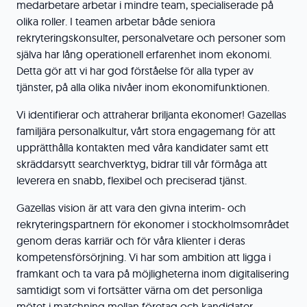
medarbetare arbetar i mindre team, specialiserade på
olika roller. I teamen arbetar både seniora
rekryteringskonsulter, personalvetare och personer som
själva har lång operationell erfarenhet inom ekonomi.
Detta gör att vi har god förståelse för alla typer av
tjänster, på alla olika nivåer inom ekonomifunktionen.
Vi identifierar och attraherar briljanta ekonomer! Gazellas
familjära personalkultur, vårt stora engagemang för att
upprätthålla kontakten med våra kandidater samt ett
skräddarsytt searchverktyg, bidrar till vår förmåga att
leverera en snabb, flexibel och preciserad tjänst.
Gazellas vision är att vara den givna interim- och
rekryteringspartnern för ekonomer i stockholmsområdet
genom deras karriär och för våra klienter i deras
kompetensförsörjning. Vi har som ambition att ligga i
framkant och ta vara på möjligheterna inom digitalisering
samtidigt som vi fortsätter värna om det personliga
mötet i matchning mellan företag och kandidater.