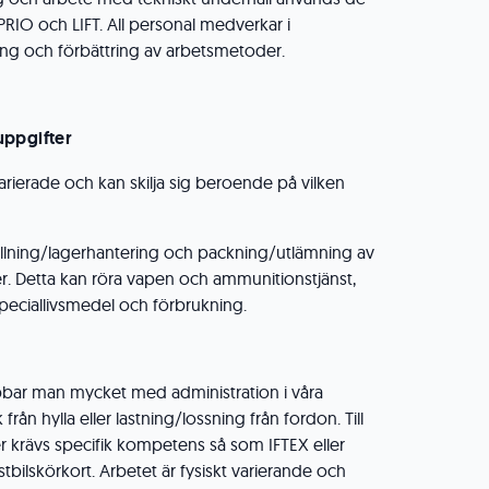
PRIO och LIFT. All personal medverkar i
ing och förbättring av arbetsmetoder.
uppgifter
arierade och kan skilja sig beroende på vilken
ållning/lagerhantering och packning/utlämning av
. Detta kan röra vapen och ammunitionstjänst,
speciallivsmedel och förbrukning.
bbar man mycket med administration i våra
ån hylla eller lastning/lossning från fordon. Till
er krävs specifik kompetens så som IFTEX eller
tbilskörkort. Arbetet är fysiskt varierande och