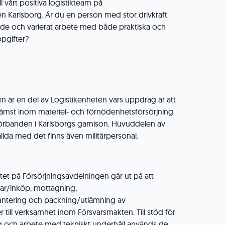
ll vårt positiva logistikteam på
n Karlsborg. Är du en person med stor drivkraft
nde och varierat arbete med både praktiska och
ppgifter?
n är en del av Logistikenheten vars uppdrag är att
 främst inom materiel- och förnödenhetsförsörjning
l förbanden i Karlsborgs garnison. Huvuddelen av
ällda med det finns även militärpersonal.
et på Försörjningsavdelningen går ut på att
ar/inköp, mottagning,
hantering och packning/utlämning av
 till verksamhet inom Försvarsmakten. Till stöd för
ng och arbete med tekniskt underhåll används de