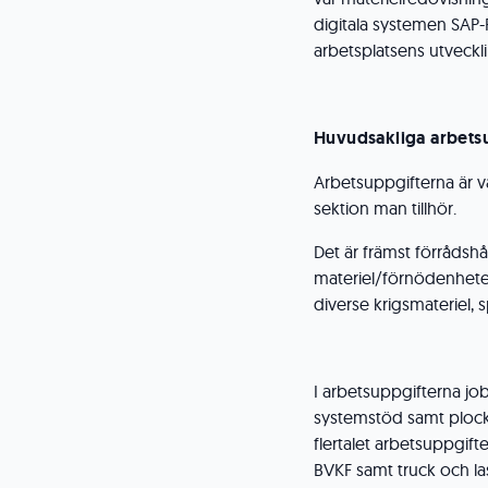
digitala systemen SAP-
arbetsplatsens utveckl
Huvudsakliga arbets
Arbetsuppgifterna är v
sektion man tillhör.
Det är främst förrådsh
materiel/förnödenheter
diverse krigsmateriel, 
I arbetsuppgifterna jo
systemstöd samt plock fr
flertalet arbetsuppgift
BVKF samt truck och las