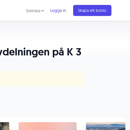
Logga in
Skapa ett konto
Svenska
avdelningen på K 3