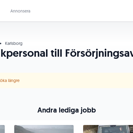
Annonsera
•
Karlsborg
tikpersonal till Försörjnings
 söka längre
Andra lediga jobb