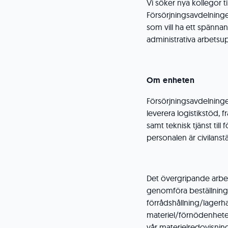
Vi söker nya kollegor ti
Försörjningsavdelninge
som vill ha ett spänna
administrativa arbetsu
Om enheten
Försörjningsavdelninge
leverera logistikstöd,
samt teknisk tjänst til
personalen är civilanst
Det övergripande arbet
genomföra beställning
förrådshållning/lager
materiel/förnödenheter
vår materielredovisni