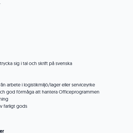
.
ycka sig i tal och skrift på svenska
rån arbete i logistikmiljö/lager eller serviceyrke
 och god förmåga att hantera Officeprogrammen
dning
v farligt gods
er